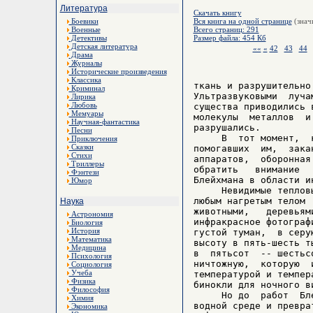
Литература
Скачать книгу
Боевики
Вся книга на одной странице
(знач
Военные
Всего страниц: 291
Детективы
Размер файла: 454 Кб
Детская литература
««
«
42
43
44
Драма
Журналы
Исторические произведения
Классика
ткань и разрушительно
Криминал
Ультразвуковыми  луча
Лирика
Любовь
существа приводились 
Мемуары
молекулы  металлов  и
Научная-фантастика
разрушались.

Песни
     В  тот момент,  
Приключения
Сказки
помогавших  им,  зака
Стихи
аппаратов,  оборонная
Триллеры
обратить   внимание  
Фэнтези
Блейхмана в области и
Юмор
     Невидимые теплов
любым нагретым телом 
Наука
животными,   деревьям
Астрономия
инфракрасное фотограф
Биология
История
густой туман,  в серу
Математика
высоту в пять-шесть т
Медицина
в  пятьсот  -- шестьс
Психология
ничтожную,  которую  
Социология
Учеба
температурой и темпер
Физика
бинокли для ночного в
Философия
     Но до  работ  Бл
Химия
водной среде и превра
Экономика