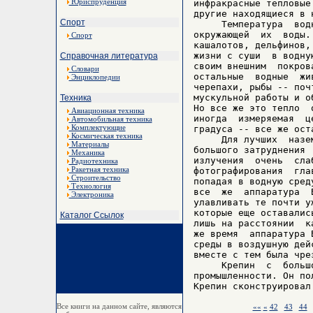
Юриспруденция
инфракрасные тепловые
другие находящиеся в н
Спорт
     Температура  вод
окружающей  их  воды.
Спорт
кашалотов, дельфинов,
жизни с суши  в водну
Справочная литература
своим внешним  покров
Словари
остальные  водные  жи
Энциклопедии
черепахи, рыбы -- поч
мускульной работы и о
Техника
Но все же это тепло  
Авиационная техника
иногда  измеряемая  ц
Автомобильная техника
Комплектующие
градуса -- все же оста
Космическая техника
     Для лучших  назе
Материалы
большого затруднения 
Механика
излучения  очень  сла
Радиотехника
Ракетная техника
фотографирования  гла
Строительство
попадая в водную сред
Технология
все  же  аппаратура  
Электроника
улавливать те почти у
которые еще оставалис
Каталог Ссылок
лишь на расстоянии  к
же время  аппаратура 
среды в воздушную дей
вместе с тем была чре
     Крепин  с  больш
промышленности. Он по
Все книги на данном сайте, являются
««
«
42
43
44